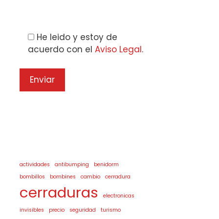
Please leave this field empty.
He leido y estoy de
acuerdo con el
Aviso Legal
.
actividades
antibumping
benidorm
bombillos
bombines
cambio
cerradura
cerraduras
electronicas
invisibles
precio
seguridad
turismo