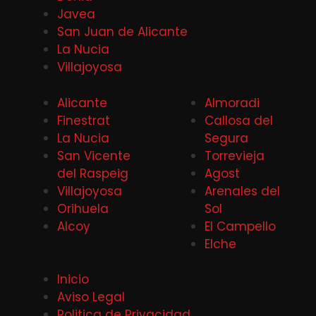
Javea
San Juan de Alicante
La Nucia
Villajoyosa
Alicante
Almoradi
Finestrat
Callosa del
La Nucia
Segura
San Vicente
Torrevieja
del Raspeig
Agost
Villajoyosa
Arenales del
Orihuela
Sol
Alcoy
El Campello
Elche
Inicio
Aviso Legal
Politica de Privacidad