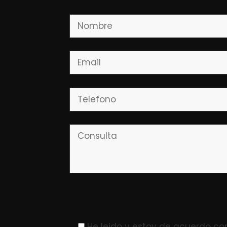
Please leave this field empty.
He leido y estoy de acuerdo co