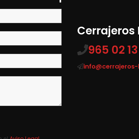
Cerrajeros
965 02 13
info@cerrajeros
n el
Aviso Legal
.