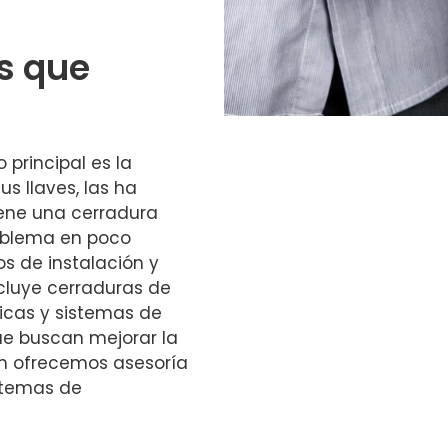
os que
 principal es la
us llaves, las ha
iene una cerradura
oblema en poco
s de instalación y
ncluye cerraduras de
nicas y sistemas de
ue buscan mejorar la
n ofrecemos asesoría
istemas de