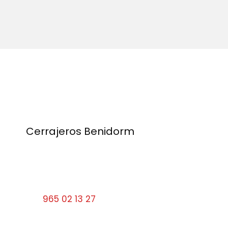
Cerrajeros Benidorm
Calle Santa Faz, 9 03501 Benidorm
Alicante
Tel:
965 02 13 27
cerrajerosbenidorm10#gmail.com