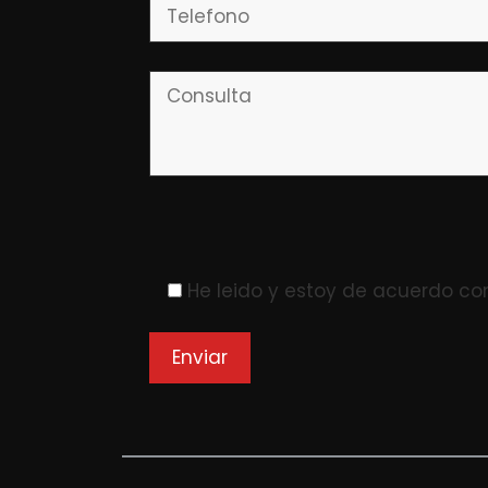
Please leave this field empty.
He leido y estoy de acuerdo co