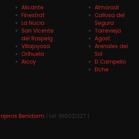
Alicante
Almoradi
Finestrat
Callosa del
La Nucia
Segura
San Vicente
Torrevieja
del Raspeig
Agost
Villajoyosa
Arenales del
Orihuela
Sol
Alcoy
El Campello
Elche
rajeros Benidorm
| tel: 965021327 |