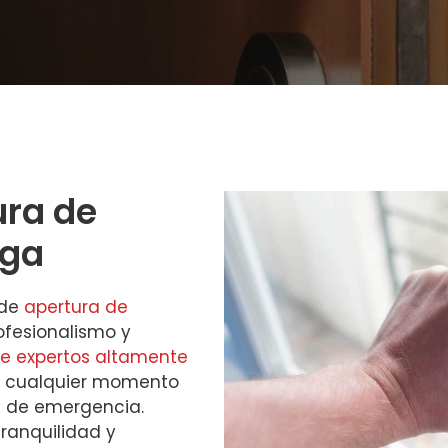
ura de
nga
 de
apertura de
ofesionalismo y
e expertos altamente
 en cualquier momento
n de emergencia.
tranquilidad y