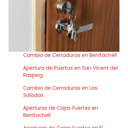
Cambio de Cerraduras en Benitachell
Apertura de Puertas en San Vicent del
Raspeig
Cambio de Cerraduras en Las
Saladas
Aperturas de Cajas Fuertes en
Benitachell