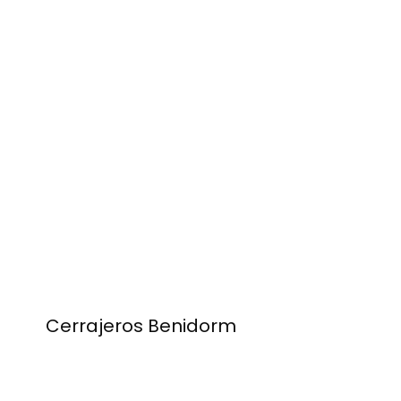
Cerrajeros Benidorm
Calle Santa Faz, 9 03501 Benidorm
Alicante