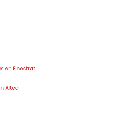
s en Finestrat
en Altea
e