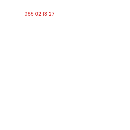
Tel:
965 02 13 27
cerrajerosbenidorm10#gmail.com