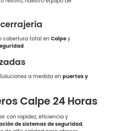
o festivo, nuestro equipo de
cerrajería
o cobertura total en
Calpe
y
seguridad
.
izadas
. Soluciones a medida en
puertas y
eros Calpe 24 Horas
uar con rapidez, eficiencia y
lación de sistemas de seguridad
,