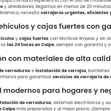
quipo combina experiencia con el uso de materiale
pe
y alrededores, llegamos en menos de 20 minutos 
inámica, necesita
cerrajeros urgentes, eficientes 
ehículos y cajas fuertes con g
ículos
y
cajas fuertes
con técnicas limpias y sin d
tos
las 24 horas en Calpe
, siempre con garantía y 
ón con materiales de alta cali
de cerraduras
e
instalación de cerrojos
, bombines
nfianza para garantizar
servicios de cerrajería de
d modernos para hogares y ne
stalación de cerraduras
, sistemas electrónicos y 
e Calpe
más preparados y al mejor precio. ¡Siempre 