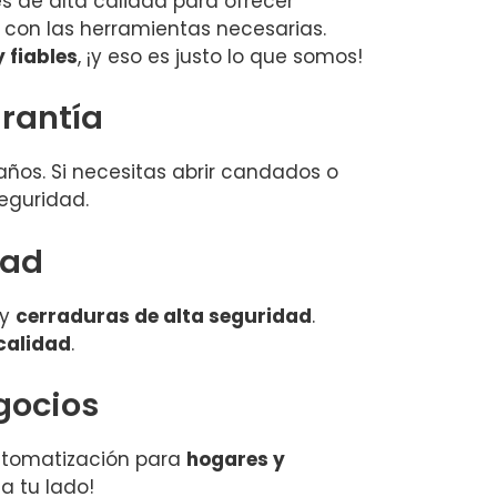
s de alta calidad para ofrecer
con las herramientas necesarias.
y fiables
, ¡y eso es justo lo que somos!
arantía
años. Si necesitas abrir candados o
seguridad.
dad
 y
cerraduras de alta seguridad
.
 calidad
.
gocios
automatización para
hogares y
a tu lado!