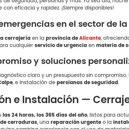
as de seguridad, persianas y más. Ya sea día, noche 
con eficacia y rapidez. ¡Siempre disponibles!
emergencias en el sector de la 
la cerrajería
en la
provincia de
Alicante
, ofreciend
ara cualquier
servicio de urgencia
en
materia de 
romiso y soluciones personal
iagnóstico claro y un presupuesto sin compromiso
Calpe
, e instalación de
persianas de seguridad
.
ón e Instalación — Cerraj
s
las 24 horas, los 365 días del año
, listos para act
 de cerraduras
, una
reparación urgente
o la
insta