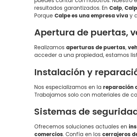
puedes contar con nosotros. Nuestro e
resultados garantizados. En
Calp
,
Cal
Porque
Calpe es una empresa viva
y d
Apertura de puertas, v
Realizamos
aperturas de puertas
,
veh
acceder a una propiedad, estamos lis
Instalación y reparaci
Nos especializamos en la
reparación 
Trabajamos solo con materiales de co
Sistemas de segurida
Ofrecemos soluciones actuales en
in
comercios
. Confía en los
cerrajeros d