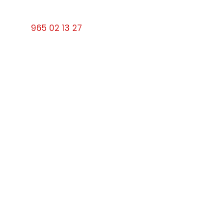
Calle Santa Faz, 9 03501 Benidorm Alicante
Tel:
965 02 13 27
cerrajerosbenidorm10#gmail.com