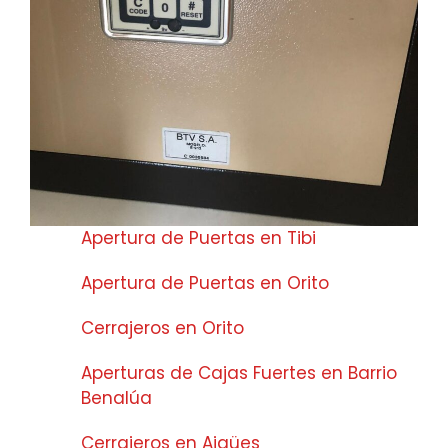
Apertura de Puertas en Tibi
Apertura de Puertas en Orito
Cerrajeros en Orito
Aperturas de Cajas Fuertes en Barrio
Benalúa
Cerrajeros en Aigües