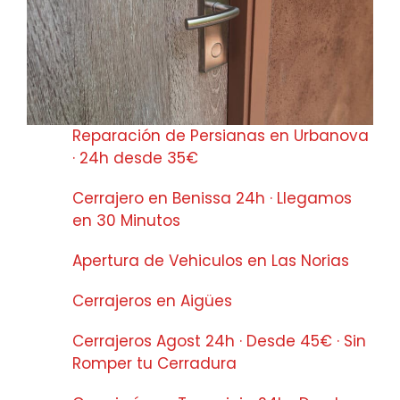
Reparación de Persianas en Urbanova
· 24h desde 35€
Cerrajero en Benissa 24h · Llegamos
en 30 Minutos
Apertura de Vehiculos en Las Norias
Cerrajeros en Aigües
Cerrajeros Agost 24h · Desde 45€ · Sin
Romper tu Cerradura