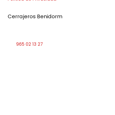
Cerrajeros Benidorm
Calle Santa Faz, 9 03501 Benidorm Alicante
Tel:
965 02 13 27
cerrajerosbenidorm10#gmail.com