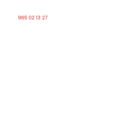
Calle Santa Faz, 9 03501 Benidorm Alicante
Tel:
965 02 13 27
cerrajerosbenidorm10#gmail.com