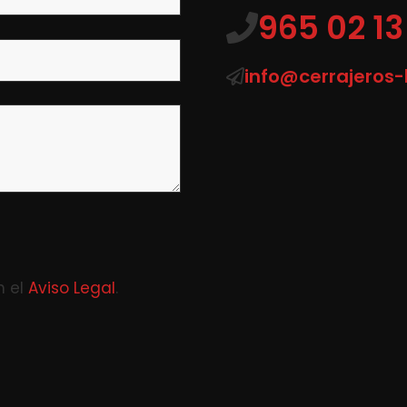
965 02 13
info@cerrajeros
n el
Aviso Legal
.