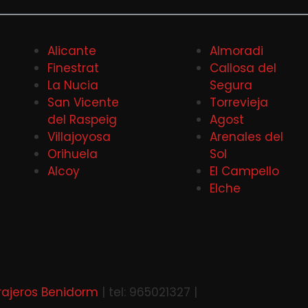
Alicante
Almoradi
Finestrat
Callosa del
La Nucia
Segura
San Vicente
Torrevieja
del Raspeig
Agost
Villajoyosa
Arenales del
Orihuela
Sol
Alcoy
El Campello
Elche
rajeros Benidorm
| tel: 965021327 |