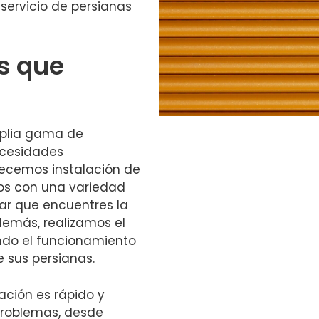
servicio de persianas
os que
mplia gama de
ecesidades
recemos instalación de
os con una variedad
rar que encuentres la
demás, realizamos el
ndo el funcionamiento
e sus persianas.
ación es rápido y
problemas, desde