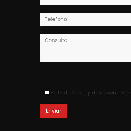
Please leave this field empty.
He leido y estoy de acuerdo co