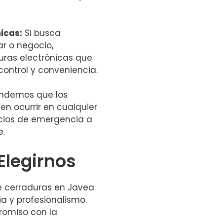
icas:
Si busca
r o negocio,
uras electrónicas que
control y conveniencia.
ndemos que los
n ocurrir en cualquier
cios de emergencia a
e.
Elegirnos
de cerraduras en Javea
ia y profesionalismo.
romiso con la