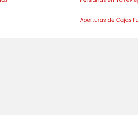
adas
Persianas en Torrevie
Aperturas de Cajas F