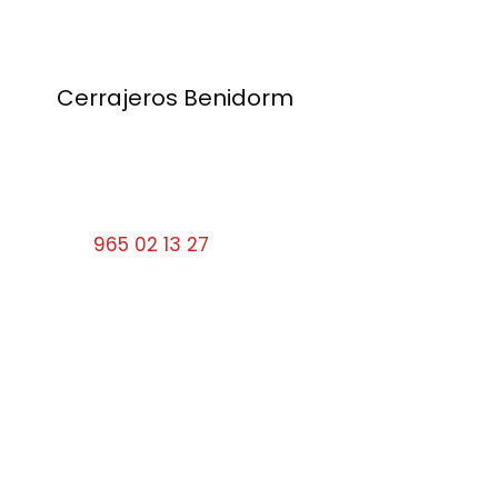
Cerrajeros Benidorm
Calle Santa Faz, 9 03501 Benidorm
Alicante
Tel:
965 02 13 27
cerrajerosbenidorm10#gmail.com