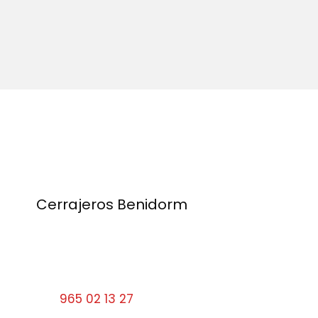
Cerrajeros Benidorm
Calle Santa Faz, 9 03501 Benidorm
Alicante
Tel:
965 02 13 27