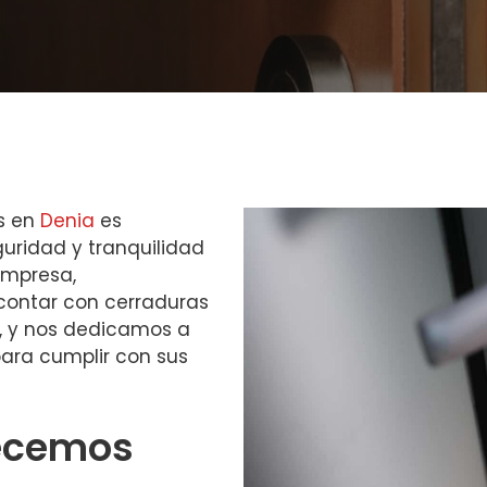
as en
Denia
es
uridad y tranquilidad
empresa,
ontar con cerraduras
o, y nos dedicamos a
para cumplir con sus
recemos