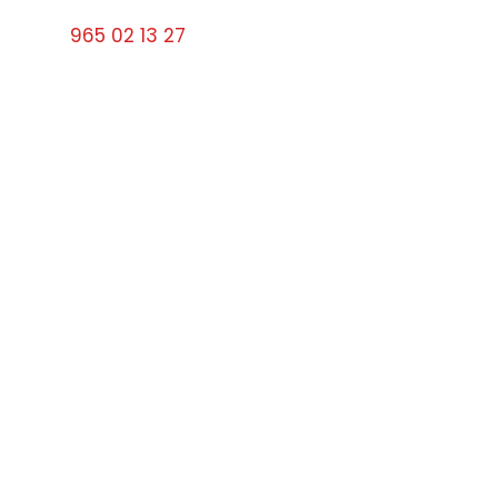
Tel:
965 02 13 27
cerrajerosbenidorm10#gmail.com