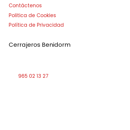
Contáctenos
Politica de Cookies
Política de Privacidad
Cerrajeros Benidorm
Calle Santa Faz, 9 03501 Benidorm Alicante
Tel:
965 02 13 27
cerrajerosbenidorm10#gmail.com