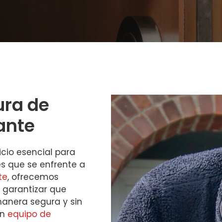
ura de
ante
icio esencial para
es que se enfrente a
te
, ofrecemos
a garantizar que
anera segura y sin
un
equipo de