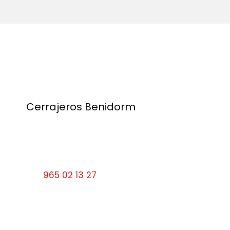
Cerrajeros Benidorm
Calle Santa Faz, 9 03501 Benidorm
Alicante
Tel:
965 02 13 27
cerrajerosbenidorm10#gmail.com