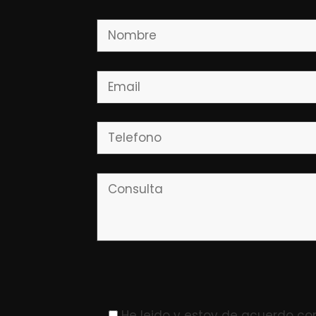
Please leave this field empty.
He leido y estoy de acuerdo co