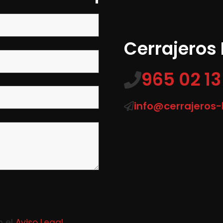
Cerrajeros
965 02 13
info@cerrajeros
n el
Aviso Legal
.