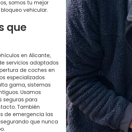
os, somos tu mejor
bloqueo vehicular.
os que
hículos en Alicante,
e servicios adaptados
pertura de coches en
os especializados
alta gama, sistemas
ntiguos. Usamos
s seguras para
ntacto. También
es de emergencia las
, asegurando que nunca
o.